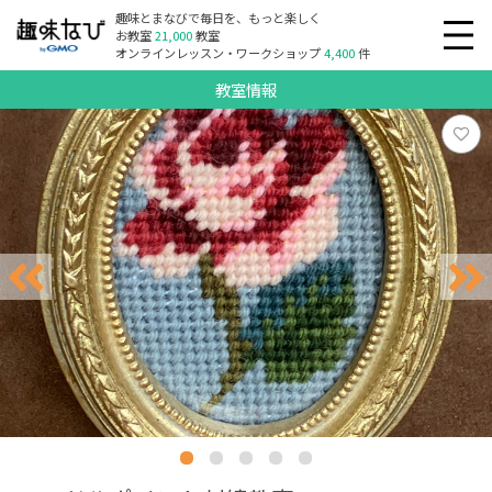
趣味とまなびで毎日を、もっと楽しく
お教室
21,000
教室
オンラインレッスン・ワークショップ
4,400
件
教室情報