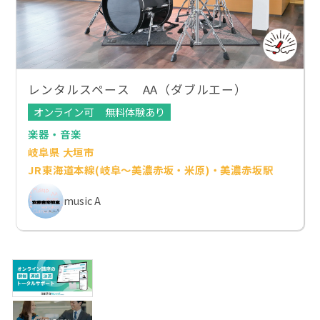
レンタルスペース AA（ダブルエー）
オンライン可
無料体験あり
楽器・音楽
岐阜県 大垣市
JR東海道本線(岐阜～美濃赤坂・米原)・美濃赤坂駅
music A