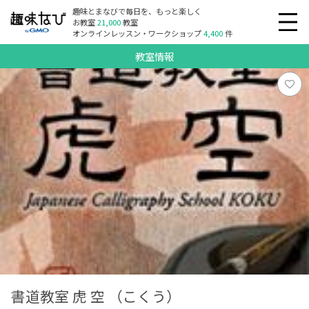
趣味とまなびで毎日を、もっと楽しく
お教室
21,000
教室
オンラインレッスン・ワークショップ
4,400
件
教室情報
書道教室 虎 空 （こくう）