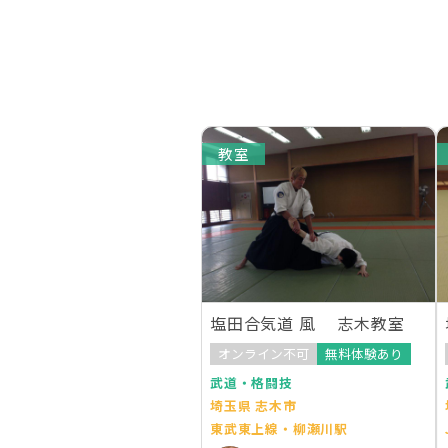
教室
塩田合気道 風 志木教室
オンライン不可
無料体験あり
武道・格闘技
埼玉県 志木市
東武東上線・柳瀬川駅