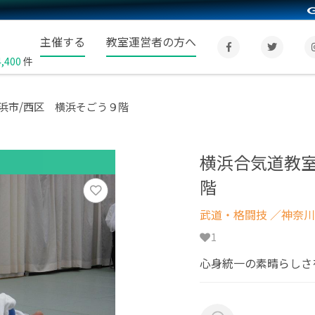
主催する
教室運営者の方へ
4,400
件
浜市/西区 横浜そごう９階
横浜合気道教室
階
武道・格闘技
／神奈川
1
心身統一の素晴らしさ