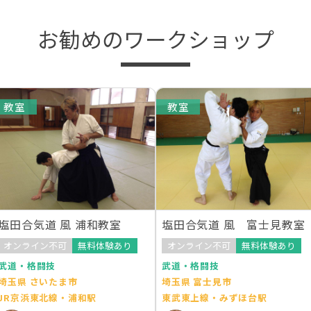
お勧めのワークショップ
教室
教室
塩田合気道 風 浦和教室
塩田合気道 風 富士見教室
オンライン不可
無料体験あり
オンライン不可
無料体験あり
武道・格闘技
武道・格闘技
埼玉県 さいたま市
埼玉県 富士見市
JR京浜東北線・浦和駅
東武東上線・みずほ台駅