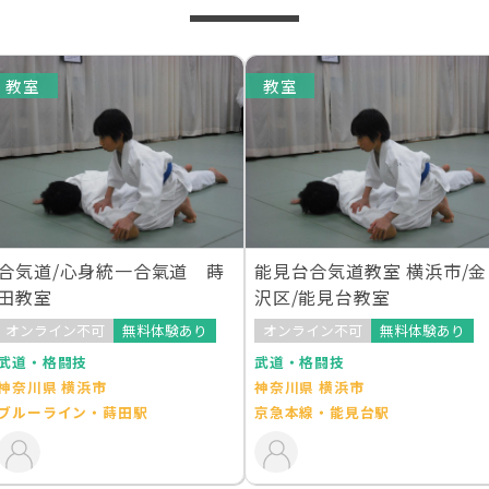
教室
教室
合気道/心身統一合氣道 蒔
能見台合気道教室 横浜市/金
田教室
沢区/能見台教室
オンライン不可
無料体験あり
オンライン不可
無料体験あり
武道・格闘技
武道・格闘技
神奈川県 横浜市
神奈川県 横浜市
ブルーライン・蒔田駅
京急本線・能見台駅