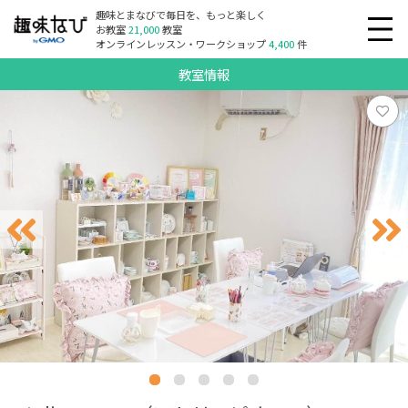
趣味とまなびで毎日を、もっと楽しく
お教室
21,000
教室
オンラインレッスン・ワークショップ
4,400
件
教室情報