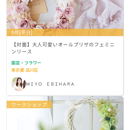
9月[平日]
【対面】大人可愛いオールプリザのフェミニ
ンリース
園芸・フラワー
東京都 品川区
ＭＩＹＯ ＥＢＩＨＡＲＡ
ワークショップ