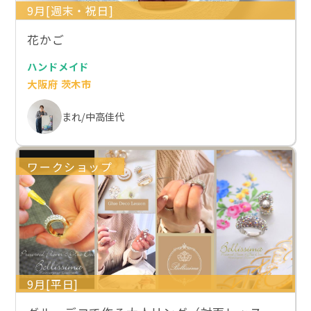
9月[週末・祝日]
花かご
ハンドメイド
大阪府 茨木市
まれ/中高佳代
ワークショップ
9月[平日]