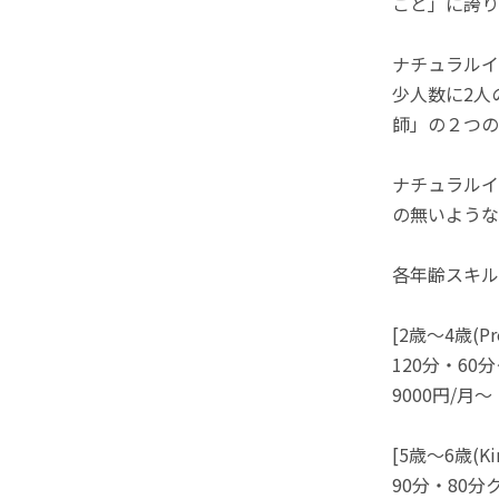
こと」に誇り
ナチュラルイ
少人数に2人
師」の２つの
ナチュラルイ
の無いような
各年齢スキル
[2歳～4歳(Pres
120分・60
9000円/月～
[5歳～6歳(Kind
90分・80