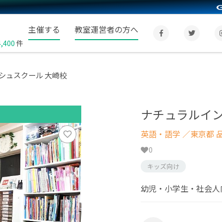
主催する
教室運営者の方へ
4,400
件
シュスクール 大崎校
ナチュラルイン
英語・語学
／東京都 
0
キッズ向け
幼児・小学生・社会人