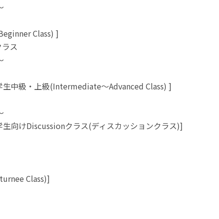
～
inner Class) ]
クラス
～
級・上級(Intermediate～Advanced Class) ]
～
生向けDiscussionクラス(ディスカッションクラス)]
rnee Class)]