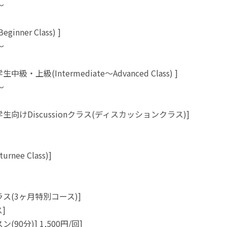
～
inner Class) ]
～
級・上級(Intermediate～Advanced Class) ]
～
生向けDiscussionクラス(ディスカッションクラス)]
rnee Class)]
ス(3ヶ月特別コース)]
ス]
(90分)] 1,500円/回]