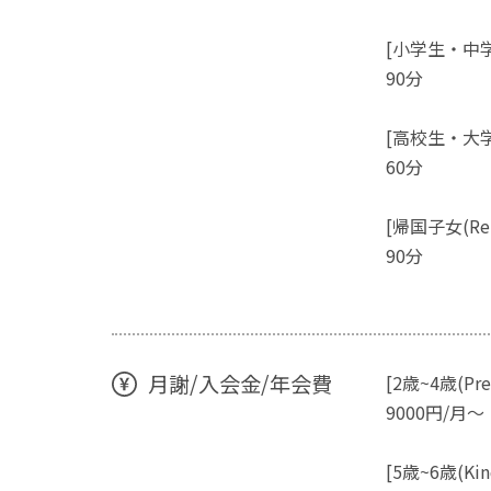
[小学生・中学生中
90分
[高校生・大学
60分
[帰国子女(Retu
90分
月謝/入会金/年会費
[2歳~4歳(Presc
9000円/月～
[5歳~6歳(Kind