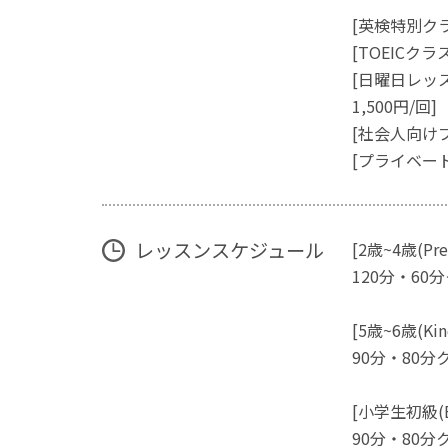
[英検特別クラ
[TOEICクラ
[日曜日レッス
1,500円/回]
[社会人向け
[プライベー
レッスンスケジュール
[2歳~4歳(Presc
120分・60
[5歳~6歳(Kind
90分・80分
[小学生初級(Beg
90分・80分