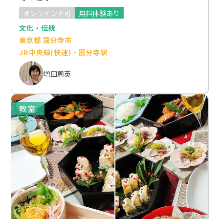
オンライン不可
無料体験あり
文化・伝統
東京都 国分寺市
JR中央線(快速)・国分寺駅
増田周英
教室