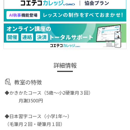
詳細情報
教室の特徴
◆かきかたコース（5歳〜小2硬筆月３回）
月謝3500円
◆日本習字コース（小学1年〜）
（毛筆月２回・硬筆月１回）