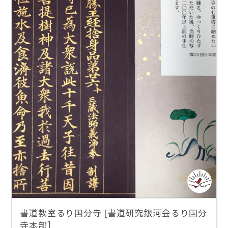
書道教室るり国分寺 [書道研究銀河会るり国分
寺本部］