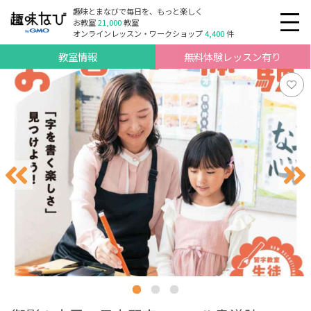
趣味とまなびで毎日を、もっと楽しく
お教室
21,000
教室
オンラインレッスン・ワークショップ
4,400
件
教室情報
無料体験レッスン有り