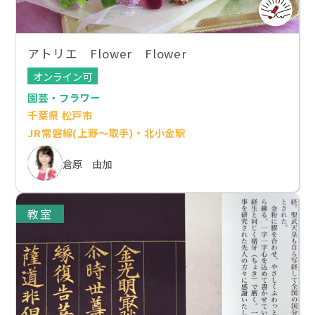
アトリエ Flower Flower
オンライン可
園芸・フラワー
千葉県 松戸市
JR常磐線(上野～取手)・北小金駅
倉原 由加
教室