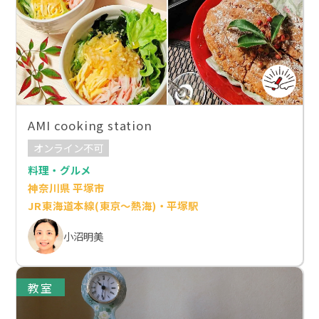
AMI cooking station
オンライン不可
料理・グルメ
神奈川県 平塚市
JR東海道本線(東京～熱海)・平塚駅
小沼明美
教室