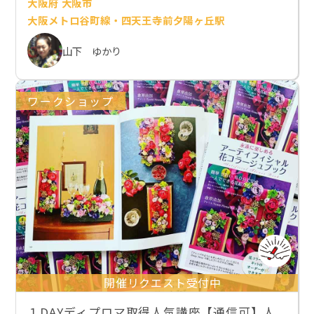
大阪府 大阪市
大阪メトロ谷町線・四天王寺前夕陽ヶ丘駅
山下 ゆかり
ワークショップ
開催リクエスト受付中
１DAYディプロマ取得人気講座【通信可】人