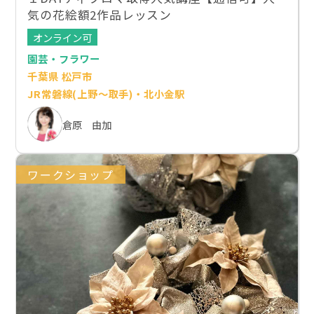
気の花絵額2作品レッスン
オンライン可
園芸・フラワー
千葉県 松戸市
JR常磐線(上野～取手)・北小金駅
倉原 由加
ワークショップ