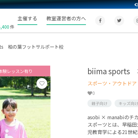
主催する
教室運営者の方へ
4,400
件
sports 柏の葉フットサルポート校
biima spo
体験レッスン有り
スポーツ・アウトドア
0
親子向け
キッズ向
asobi × mana
スポーツとは、早稲田
児教育学による21世