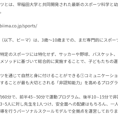
ツとは、早稲田大学と共同開発された最新のスポーツ科学と幼
。
iima.co.jp/sports/
sports（以下、ビーマ）は、3歳〜10歳までの、まだ専門的に
特定のスポーツには特化せず、サッカーや野球、バスケット、
メソッドに基づいて総合的に実施することで、子どもたちの運
ツを通じて自然と身に付けることができる①コミュニケーショ
することが最も大切とされる「非認知能力」を高めるプログラ
約60分で、前半45∼50分で運動プログラム、後半10∼15分
3~5人に対し先生を1人つけ、安全面への配慮はもちろん、一
導を行うパーソナルスクールモデルで全拠点を運営しておりま