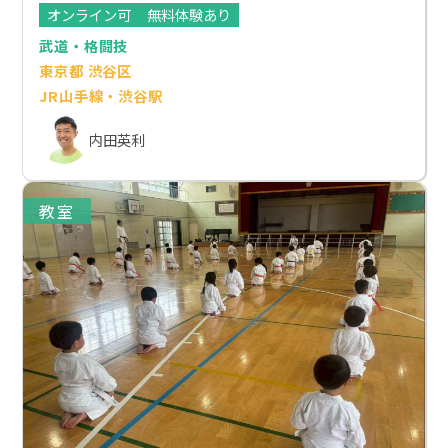
オンライン可
無料体験あり
武道・格闘技
東京都 渋谷区
JR山手線・渋谷駅
内田英利
教室