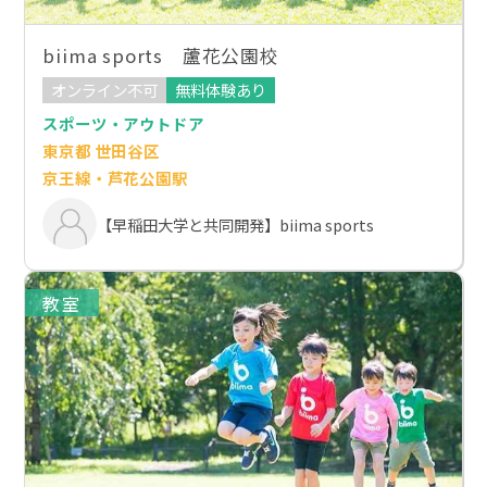
biima sports 蘆花公園校
オンライン不可
無料体験あり
スポーツ・アウトドア
東京都 世田谷区
京王線・芦花公園駅
【早稲田大学と共同開発】biima sports
教室