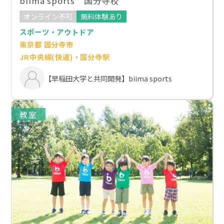
biima sports 国分寺校
オンライン不可
無料体験あり
スポーツ・アウトドア
東京都 国分寺市
JR中央線(快速)・国分寺駅
【早稲田大学と共同開発】biima sports
教室