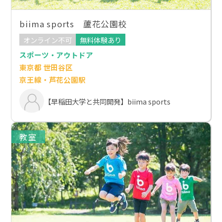
biima sports 蘆花公園校
オンライン不可
無料体験あり
スポーツ・アウトドア
東京都 世田谷区
京王線・芦花公園駅
【早稲田大学と共同開発】biima sports
教室