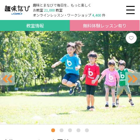
趣味とまなびで毎日を、もっと楽しく
お教室
21,000
教室
オンラインレッスン・ワークショップ
4,400
件
教室情報
無料体験レッスン有り