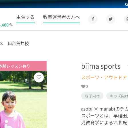
主催する
教室運営者の方へ
4,400
件
ports 仙台荒井校
biima spor
体験レッスン有り
スポーツ・アウトドア
0
親子向け
キッズ向
asobi × mana
スポーツとは、早稲田
児教育学による21世