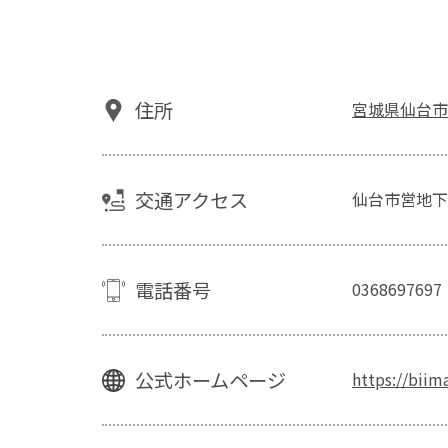
住所
宮城県仙台市
交通アクセス
仙台市営地下
電話番号
0368697697
公式ホームページ
https://biima