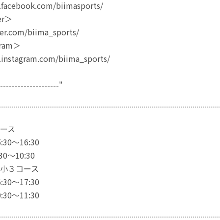
.facebook.com/biimasports/
er＞
ter.com/biima_sports/
ram＞
.instagram.com/biima_sports/
---------------------"
ース
30〜16:30
0〜10:30
小３コース
30〜17:30
30〜11:30