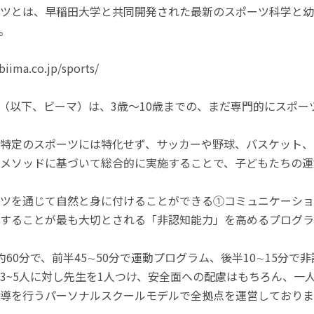
ツとは、早稲田大学と共同開発された最新のスポーツ科学と幼
。
iima.co.jp/sports/
sports（以下、ビーマ）は、3歳〜10歳までの、まだ専門的に
特定のスポーツには特化せず、サッカーや野球、バスケット、
メソッドに基づいて総合的に実施することで、子どもたちの運
ツを通じて自然と身に付けることができる①コミュニケーショ
することが最も大切とされる「非認知能力」を高めるプログラ
約60分で、前半45∼50分で運動プログラム、後半10∼15分
3~5人に対し先生を1人つけ、安全面への配慮はもちろん、一
導を行うパーソナルスクールモデルで全拠点を運営しておりま