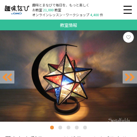
趣味とまなびで毎日を、もっと楽しく
お教室
21,000
教室
オンラインレッスン・ワークショップ
4,400
件
教室情報