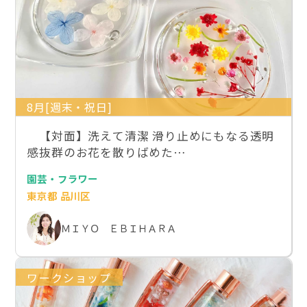
8月[週末・祝日]
【対面】洗えて清潔 滑り止めにもなる透明
感抜群のお花を散りばめた…
園芸・フラワー
東京都 品川区
ＭＩＹＯ ＥＢＩＨＡＲＡ
ワークショップ