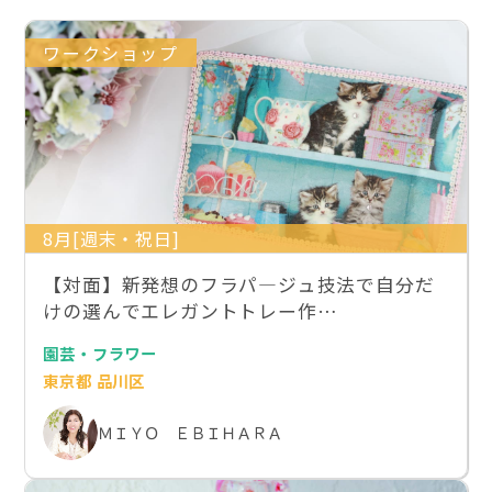
ワークショップ
8月[週末・祝日]
【対面】新発想のフラパ―ジュ技法で自分だ
けの選んでエレガントトレー作…
園芸・フラワー
東京都 品川区
ＭＩＹＯ ＥＢＩＨＡＲＡ