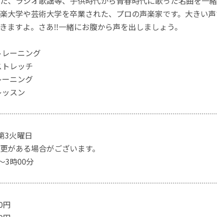
た、ラジオ歌謡等、子供時代から青春時代に歌った名曲を一緒
楽大学や芸術大学を卒業された、プロの声楽家です。大きい声
きますよ。さあ‼︎一緒にお腹から声を出しましょう。
トレーニング
ストレッチ
レーニング
レッスン
 第3火曜日
更がある場合がございます。
〜3時00分
00円