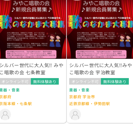
シルバー世代に大人気‼︎ みや
シルバー世代に大人気‼︎みや
こ唱歌の会 七条教室
こ唱歌の会 宇治教室
オンライン不可
無料体験あり
オンライン不可
無料体験あり
楽器・音楽
楽器・音楽
京都府
京都府 宇治市
京阪本線・七条駅
近鉄京都線・伊勢田駅