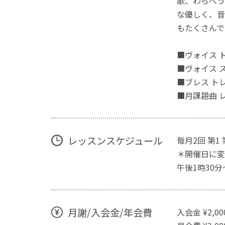
歌、わらべう
な優しく、音
もたくさんで
■ヴォイス 
■ヴォイス 
■ブレス ト
■月課題曲 
レッスンスケジュール
毎月2回 第1
＊開催日に変
午後1時30分
月謝/入会金/年会費
入会金 ¥2,0