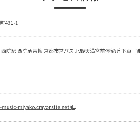
431-1
 西院駅 西院駅乗換 京都市営バス 北野天満宮前停留所 下車 
ic-music-miyako.crayonsite.net/