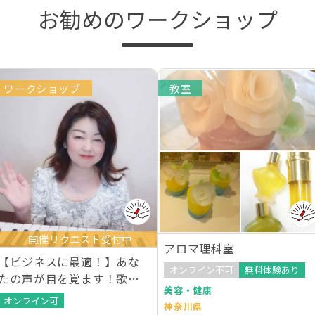
お勧めのワークショップ
ワークショップ
教室
開催リクエスト受付中
アロマ理科室
【ビジネスに最適！】あな
オンライン不可
無料体験あり
たの声が目を覚ます！歌わ
美容・健康
ないボイストレーニング
オンライン可
神奈川県