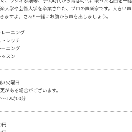
た、ラジオ歌謡等、子供時代から青春時代に歌った名曲を一緒
楽大学や芸術大学を卒業された、プロの声楽家です。大きい声
きますよ。さあ‼︎一緒にお腹から声を出しましょう。
トレーニング
ストレッチ
レーニング
レッスン
 第3火曜日
更がある場合がございます。
分～12時00分
00円