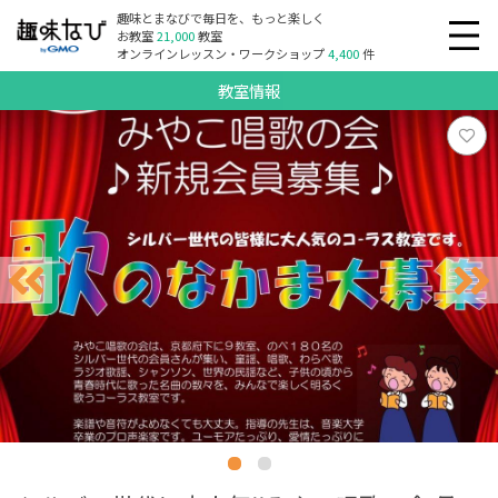
趣味とまなびで毎日を、もっと楽しく
お教室
21,000
教室
オンラインレッスン・ワークショップ
4,400
件
教室情報