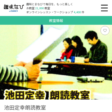
趣味とまなびで毎日を、もっと楽しく
お教室
21,000
教室
オンラインレッスン・ワークショップ
4,400
件
教室情報
池田定幸朗読教室