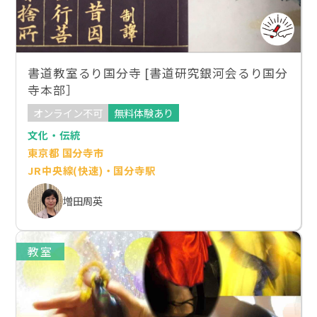
書道教室るり国分寺 [書道研究銀河会るり国分
寺本部］
オンライン不可
無料体験あり
文化・伝統
東京都 国分寺市
JR中央線(快速)・国分寺駅
増田周英
教室