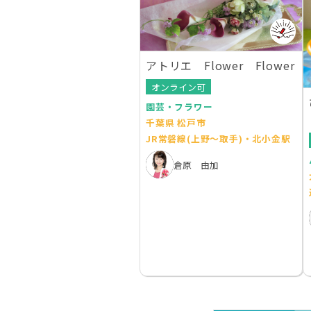
アトリエ Flower Flower
オンライン可
園芸・フラワー
千葉県 松戸市
JR常磐線(上野～取手)・北小金駅
倉原 由加