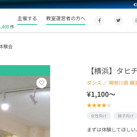
主催する
教室運営者の方へ
4,400
件
体験会
【横浜】タヒ
ダンス
／ 神奈川県 横
¥1,100〜
女性向け
親子向け
まずは体験してほしい