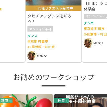
【町田】タ
開催リクエスト受付中
体験会
駅
タヒチアンダンスを知ろ
オンライン不
う！
ダンス
東京都 町田市
オンライン不可
小田急線・町田
ダンス
東京都 町田市
Mahine
JR横浜線・町田駅
Mahine
お勧めのワークショップ
教室
教室