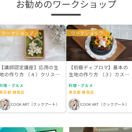
お勧めのワークショップ
ワークショップ
ワークショップ
【講師認定講座】応用の生
【初級ディプロマ】基本の
地の作り方 （４）クリスマ
生地の作り方 （３）カステ
ス
ラde花かご
料理・グルメ
料理・グルメ
東京都 練馬区
東京都 練馬区
COOK ART（クックアート）
COOK ART（クックアート）