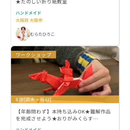
★たのしい折り紙教室
ハンドメイド
大阪府 大阪市
むらたひろこ
ワークショップ
8月[週末・祝日]
【年齢問わず】本持ち込みOK★難解作品
を完成させよう★おりがみくらす…
ハンドメイド