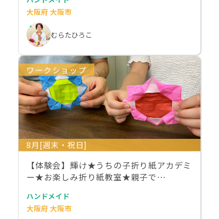
大阪府 大阪市
むらたひろこ
ワークショップ
8月[週末・祝日]
【体験会】輝け★うちの子折り紙アカデミ
ー★お楽しみ折り紙教室★親子で…
ハンドメイド
大阪府 大阪市