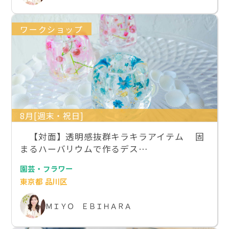
ワークショップ
8月[週末・祝日]
【対面】透明感抜群キラキラアイテム 固
まるハーバリウムで作るデス…
園芸・フラワー
東京都 品川区
ＭＩＹＯ ＥＢＩＨＡＲＡ