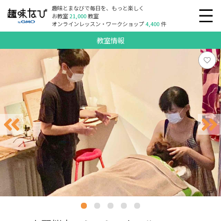
趣味とまなびで毎日を、もっと楽しく
お教室
21,000
教室
オンラインレッスン・ワークショップ
4,400
件
教室情報