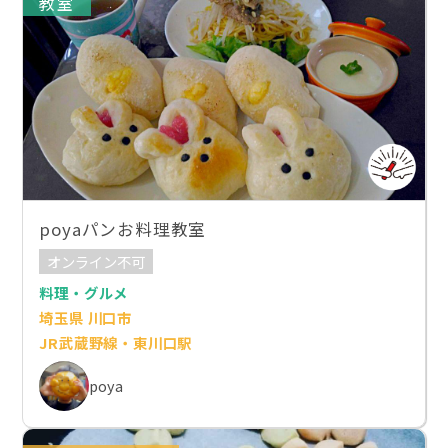
教室
poyaパンお料理教室
オンライン不可
料理・グルメ
埼玉県 川口市
JR武蔵野線・東川口駅
poya