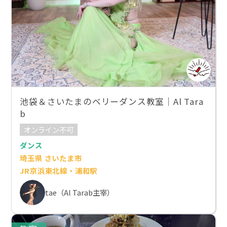
池袋＆さいたまのベリーダンス教室｜Al Tara
b
オンライン不可
ダンス
埼玉県 さいたま市
JR京浜東北線・浦和駅
tae（Al Tarab主宰）