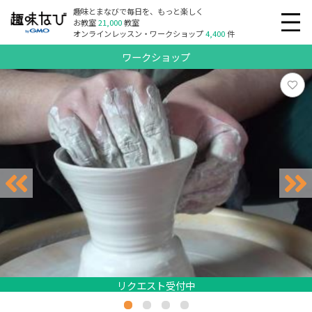
趣味とまなびで毎日を、もっと楽しく
お教室
21,000
教室
オンラインレッスン・ワークショップ
4,400
件
ワークショップ
リクエスト受付中
リクエスト受付中
リクエスト受付中
リクエスト受付中
リクエスト受付中