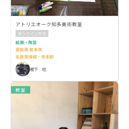
アトリエオーク知多美術教室
オンライン不可
絵画・陶芸
愛知県 知多市
名鉄常滑線・寺本駅
樫下 稔
教室