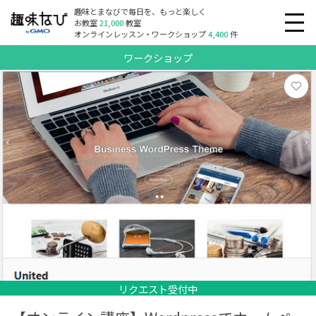
趣味とまなびで毎日を、もっと楽しく
お教室
21,000
教室
オンラインレッスン・ワークショップ
4,400
件
ワークショップ
リクエスト受付中
リクエスト受付中