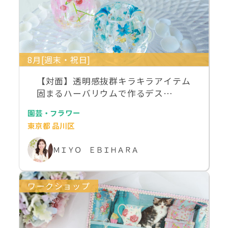
8月[週末・祝日]
【対面】透明感抜群キラキラアイテム
固まるハーバリウムで作るデス…
園芸・フラワー
東京都 品川区
ＭＩＹＯ ＥＢＩＨＡＲＡ
ワークショップ