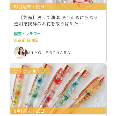
8月[週末・祝日]
【対面】洗えて清潔 滑り止めにもなる
透明感抜群のお花を散りばめた…
園芸・フラワー
東京都 品川区
ＭＩＹＯ ＥＢＩＨＡＲＡ
ワークショップ
8月[週末・祝日]