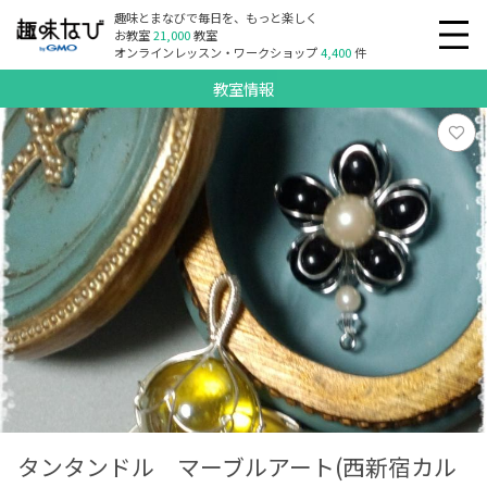
趣味とまなびで毎日を、もっと楽しく
お教室
21,000
教室
オンラインレッスン・ワークショップ
4,400
件
教室情報
タンタンドル マーブルアート(西新宿カル