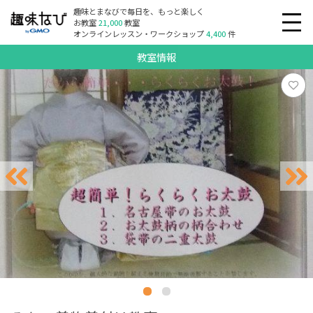
趣味とまなびで毎日を、もっと楽しく
お教室
21,000
教室
オンラインレッスン・ワークショップ
4,400
件
教室情報