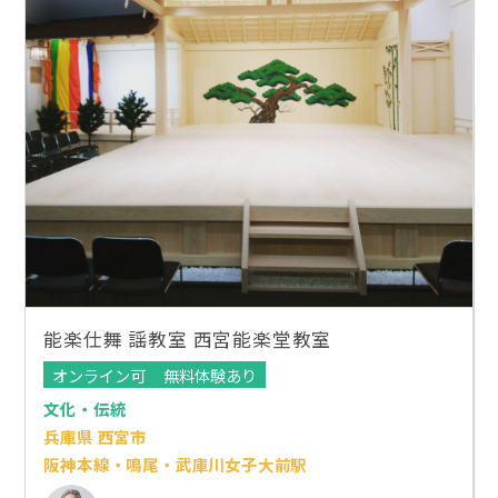
能楽仕舞 謡教室 西宮能楽堂教室
オンライン可
無料体験あり
文化・伝統
兵庫県 西宮市
阪神本線・鳴尾・武庫川女子大前駅