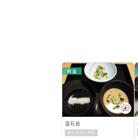
教室
温石会
オンライン不可