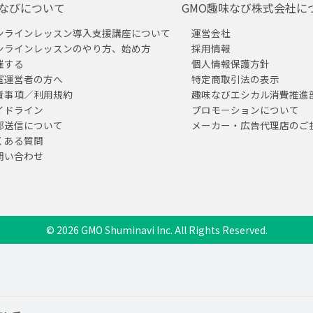
なびについて
GMO趣味なび株式会社に
ンラインレッスン導入支援講座について
運営会社
ンラインレッスンのやり方、始め方
採用情報
催する
個人情報保護方針
室運営者の方へ
特定商取引法の表示
責事項／利用規約
趣味なびエシカル消費推進
イドライン
プロモーションについて
部送信について
メーカー・広告代理店のご
くある質問
問い合わせ
© 2026 GMO Shuminavi Inc. All Rights Reserved.