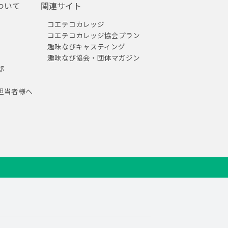
ついて
関連サイト
コエテコカレッジ
コエテコカレッジ協会プラン
趣味なびキャスティング
趣味なび協会・団体マガジン
部
担当者様へ