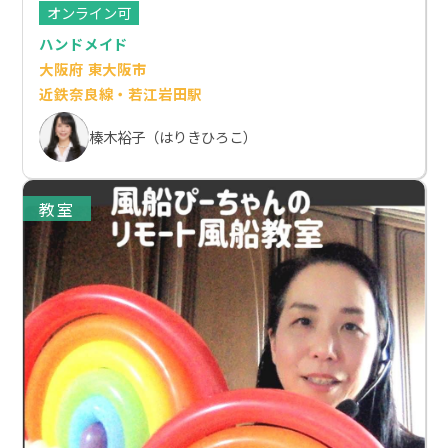
オンライン可
ハンドメイド
大阪府 東大阪市
近鉄奈良線・若江岩田駅
榛木裕子（はりきひろこ）
教室