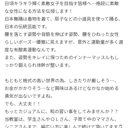
日頃キラキラ輝く素敵女子を目指す皆様へ…格段に素敵
な女性になる方法を伝授します！
日本舞踊は着物を着て、扇子などの小道具を使って踊る、
日本の伝統芸能です。
腰を落とす姿勢や背筋を伸ばす姿勢、腰をひねった女性
らしいポーズ…優雅に見えますが、意外と運動量が多く適
度な有酸素運動なんです。
また、姿勢をキレイに保つためのインナーマッスルもし
っかり鍛えられ体幹が整います。
もともと格式の高い世界の為、しきたりが厳しそう…、
お金がかかりそう…など興味はあるけどなかなか始める
勇気が出ないですよね。
でも、大丈夫！！
もっとカジュアルに、和の習い事をしてみませんか？？
当教室は、学生さんやＯＬさん、子育て中のママさん、
シニアさんまで、幅広い方に楽しんで続けて頂いてます♫