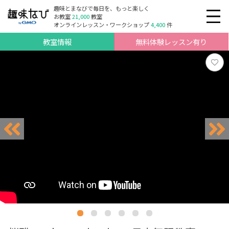
趣味とまなびで毎日を、もっと楽しく
お教室
21,000
教室
オンラインレッスン・ワークショップ
4,400
件
教室情報
無料体験レッスン有り