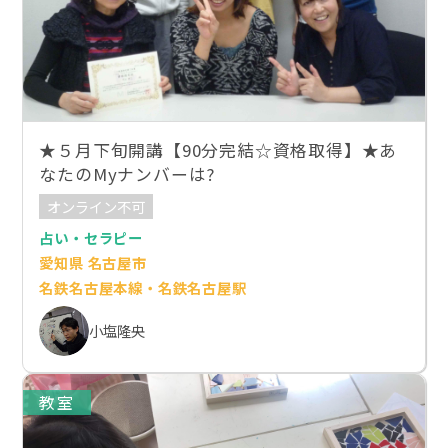
★５月下旬開講【90分完結☆資格取得】★あ
なたのMyナンバーは?
オンライン不可
占い・セラピー
愛知県 名古屋市
名鉄名古屋本線・名鉄名古屋駅
小塩隆央
教室