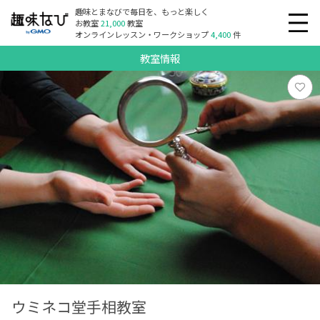
趣味とまなびで毎日を、もっと楽しく
お教室
21,000
教室
オンラインレッスン・ワークショップ
4,400
件
教室情報
ウミネコ堂手相教室