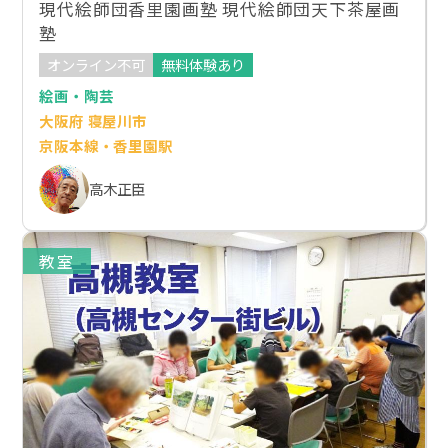
現代絵師団香里園画塾 現代絵師団天下茶屋画
塾
オンライン不可
無料体験あり
絵画・陶芸
大阪府 寝屋川市
京阪本線・香里園駅
高木正臣
教室