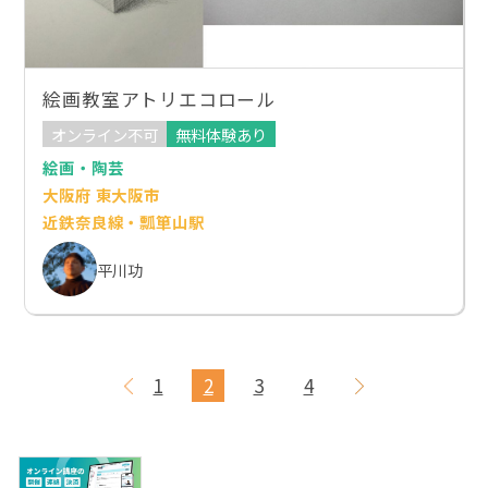
絵画教室アトリエコロール
オンライン不可
無料体験あり
絵画・陶芸
大阪府 東大阪市
近鉄奈良線・瓢箪山駅
平川功
1
2
3
4