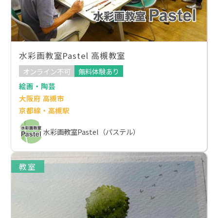
水彩画教室Pastel 高槻教室
オンライン不可
無料体験あり
絵画・陶芸
大阪府 高槻市
京都線・高槻駅
水彩画教室Pastel（パステル）
教室