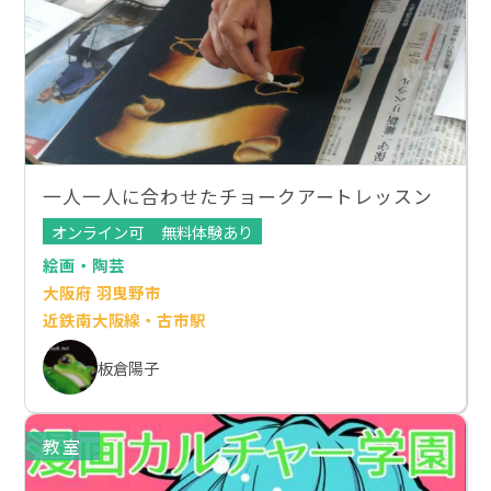
一人一人に合わせたチョークアートレッスン
オンライン可
無料体験あり
絵画・陶芸
大阪府 羽曳野市
近鉄南大阪線・古市駅
板倉陽子
教室