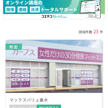
23
該当件数
件
教室
マックスバリュ垂水
オンライン不可
無料体験あり