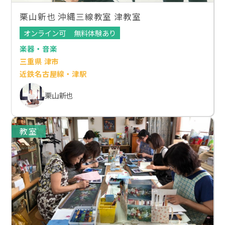
栗山新也 沖縄三線教室 津教室
オンライン可
無料体験あり
楽器・音楽
三重県 津市
近鉄名古屋線・津駅
栗山新也
教室