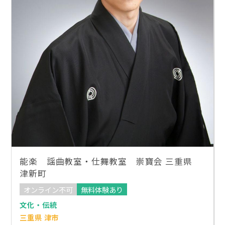
能楽 謡曲教室・仕舞教室 崇寶会 三重県
津新町
オンライン不可
無料体験あり
文化・伝統
三重県 津市