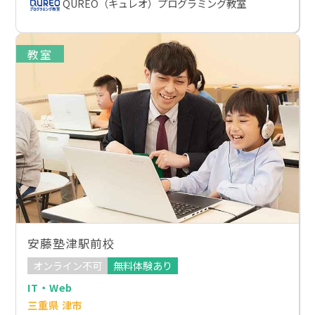
QUREO（キュレオ）プログラミング教室
教室
安藤塾津駅前校
オンライン不可
無料体験あり
IT・Web
三重県 津市