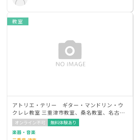
教室
アトリエ・テリー ギター・マンドリン・ウ
クレレ教室 三重津市教室、桑名教室、名古屋
市富田地区会館教室、知立カルチャー教室、
オンライン不可
無料体験あり
清洲ヨカルチャーヨシズヤ教室、
楽器・音楽
三重県 津市