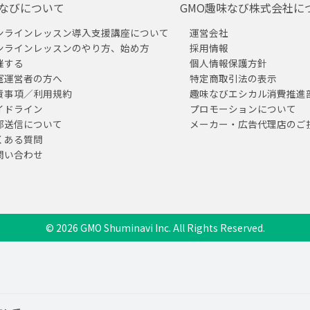
なびについて
GMO趣味なび株式会社に
ンラインレッスン導入支援講座について
運営会社
ンラインレッスンのやり方、始め方
採用情報
催する
個人情報保護方針
室運営者の方へ
特定商取引法の表示
責事項／利用規約
趣味なびエシカル消費推進
イドライン
プロモーションについて
部送信について
メーカー・広告代理店のご
くある質問
問い合わせ
© 2026 GMO Shuminavi Inc. All Rights Reserved.