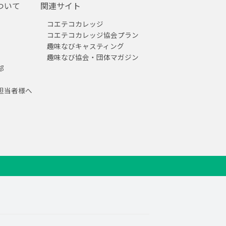
ついて
関連サイト
コエテコカレッジ
コエテコカレッジ協会プラン
趣味なびキャスティング
趣味なび協会・団体マガジン
部
担当者様へ