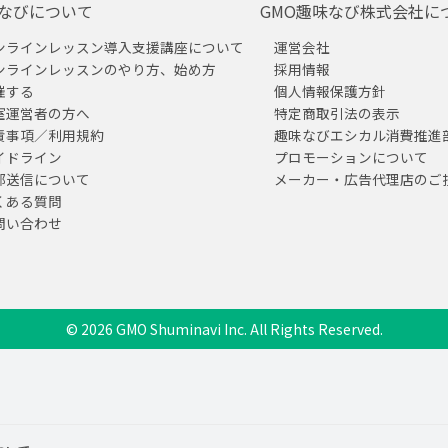
なびについて
GMO趣味なび株式会社に
ンラインレッスン導入支援講座について
運営会社
ンラインレッスンのやり方、始め方
採用情報
催する
個人情報保護方針
室運営者の方へ
特定商取引法の表示
責事項／利用規約
趣味なびエシカル消費推進
イドライン
プロモーションについて
部送信について
メーカー・広告代理店のご
くある質問
問い合わせ
© 2026 GMO Shuminavi Inc. All Rights Reserved.