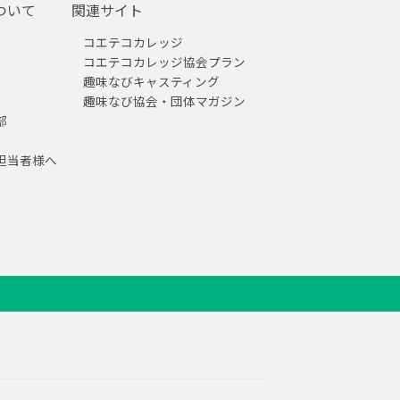
ついて
関連サイト
コエテコカレッジ
コエテコカレッジ協会プラン
趣味なびキャスティング
趣味なび協会・団体マガジン
部
担当者様へ