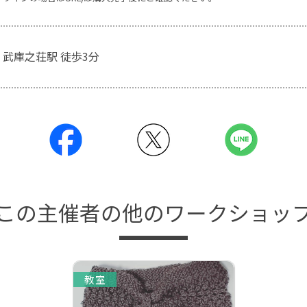
 武庫之荘駅 徒歩3分
この主催者の他のワークショッ
教室