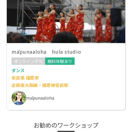
māpunaaloha hula studio
オンライン不可
無料体験あり
ダンス
奈良県 橿原市
近鉄南大阪線・橿原神宮前駅
māpunaaloha
お勧めのワークショップ