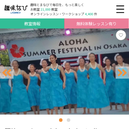
趣味とまなびで毎日を、もっと楽しく
お教室
21,000
教室
オンラインレッスン・ワークショップ
4,400
件
教室情報
無料体験レッスン有り