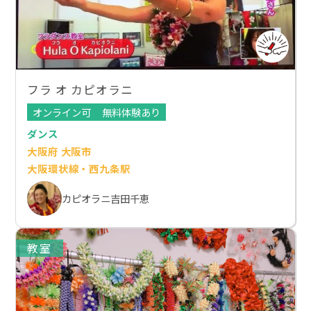
フラ オ カピオラニ
オンライン可
無料体験あり
ダンス
大阪府 大阪市
大阪環状線・西九条駅
カピオラニ吉田千恵
教室