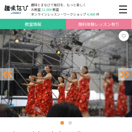
趣味とまなびで毎日を、もっと楽しく
お教室
21,000
教室
オンラインレッスン・ワークショップ
4,400
件
教室情報
無料体験レッスン有り