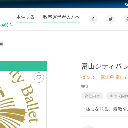
主催する
教室運営者の方へ
4,400
件
室
富山シティバ
ダンス
／富山県 富山
0
女性向け
キッズ向
「私もなれる」素敵な