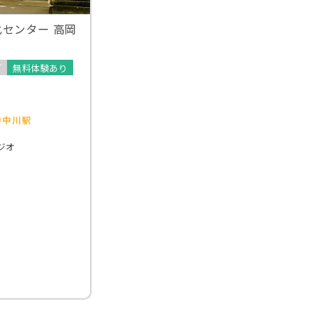
センター 高岡
可
無料体験あり
中中川駅
ジオ