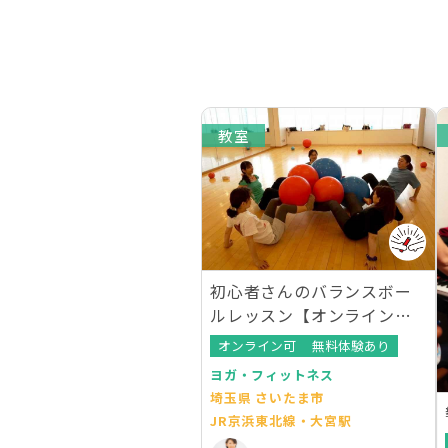
教室
初心者さんのバランスボー
ルレッスン【オンラインレ
ッスンあり】
オンライン可
無料体験あり
ヨガ・フィットネス
埼玉県 さいたま市
JR京浜東北線・大宮駅