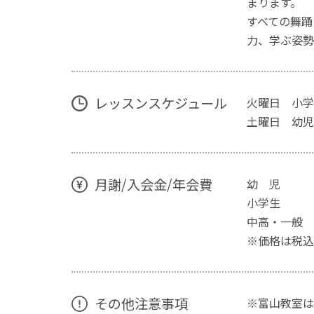
まります。
すべての舞踊
力、学ぶ姿勢
レッスンスケジュール
火曜日 小学1
土曜日 幼児
月謝/入会金/年会費
幼 児 週1回
小学生 週1回
中高・一般 週1
※価格は税込
その他注意事項
※富山教室は