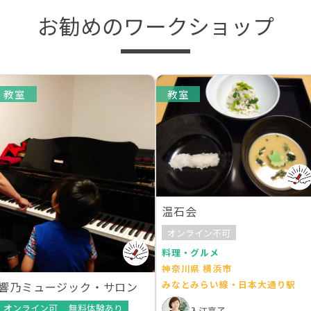
お勧めのワークショップ
教室
教室
温石会
オンライン不可
料理・グルメ
神奈川県 横浜市
みなとみらい線・日本大通り駅
響乃ミュージック・サロン
オンライン可
無料体験あり
入江亮子