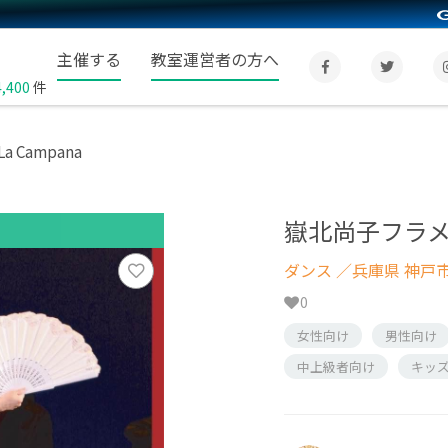
主催する
教室運営者の方へ
4,400
件
Campana
嶽北尚子フラメン
ダンス
／兵庫県 神戸
0
女性向け
男性向け
中上級者向け
キッ