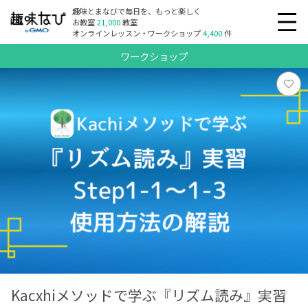
趣味とまなびで毎日を、もっと楽しく
お教室
21,000
教室
オンラインレッスン・ワークショップ
4,400
件
ワークショップ
Kacxhiメソッドで学ぶ『リズム読み』実習