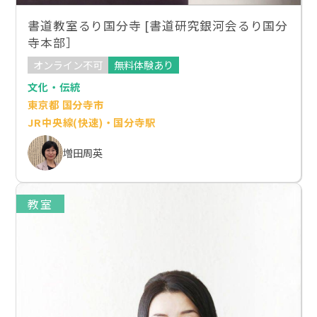
書道教室るり国分寺 [書道研究銀河会るり国分
寺本部］
オンライン不可
無料体験あり
文化・伝統
東京都 国分寺市
JR中央線(快速)・国分寺駅
増田周英
教室