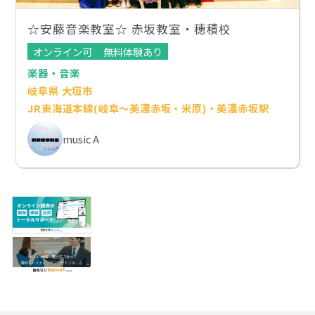
☆安藤音楽教室☆ 赤坂教室・穂積校
オンライン可
無料体験あり
楽器・音楽
岐阜県 大垣市
JR東海道本線(岐阜～美濃赤坂・米原)・美濃赤坂駅
music A