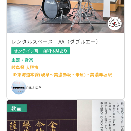
レンタルスペース AA（ダブルエー）
オンライン可
無料体験あり
楽器・音楽
岐阜県 大垣市
JR東海道本線(岐阜～美濃赤坂・米原)・美濃赤坂駅
music A
教室