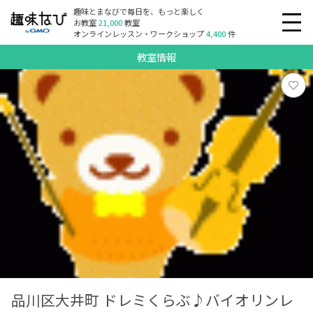
趣味とまなびで毎日を、もっと楽しく
お教室
21,000
教室
オンラインレッスン・ワークショップ
4,400
件
教室情報
品川区大井町 ドレミくらぶ♪バイオリンレ