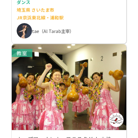
ダンス
埼玉県 さいたま市
JR京浜東北線・浦和駅
tae（Al Tarab主宰）
教室