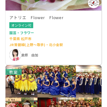
アトリエ Flower Flower
オンライン可
園芸・フラワー
千葉県 松戸市
JR常磐線(上野～取手)・北小金駅
倉原 由加
教室