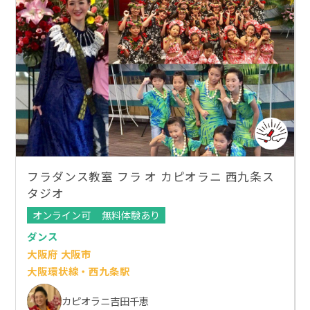
フラダンス教室 フラ オ カピオラニ 西九条ス
タジオ
オンライン可
無料体験あり
ダンス
大阪府 大阪市
大阪環状線・西九条駅
カピオラニ吉田千恵