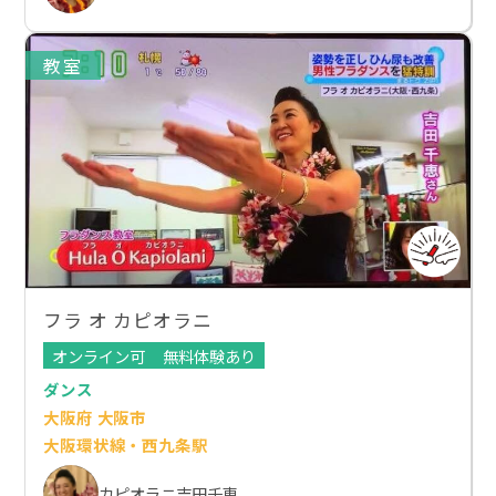
教室
フラ オ カピオラニ
オンライン可
無料体験あり
ダンス
大阪府 大阪市
大阪環状線・西九条駅
カピオラニ吉田千恵