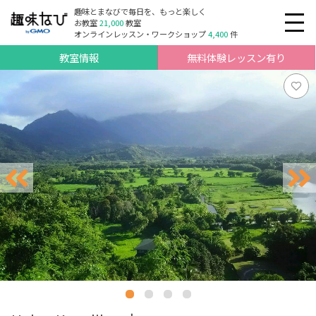
趣味とまなびで毎日を、もっと楽しく
お教室
21,000
教室
オンラインレッスン・ワークショップ
4,400
件
教室情報
無料体験レッスン有り