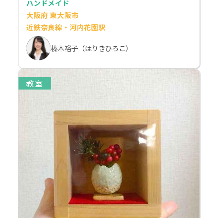
ハンドメイド
大阪府 東大阪市
近鉄奈良線・河内花園駅
榛木裕子（はりきひろこ）
教室