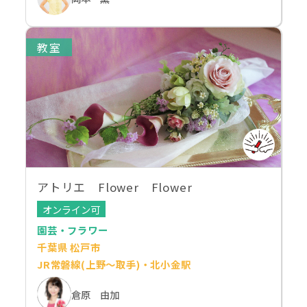
教室
アトリエ Flower Flower
オンライン可
園芸・フラワー
千葉県 松戸市
JR常磐線(上野～取手)・北小金駅
倉原 由加