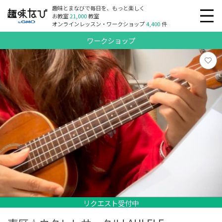
趣味とまなびで毎日を、もっと楽しく
お教室
21,000
教室
オンラインレッスン・ワークショップ
4,400
件
ワークショップ
リクエスト受付中
リクエスト受付中