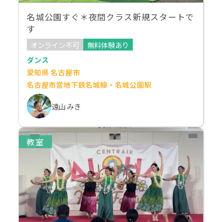
名城公園すぐ＊夜間クラス新規スタートで
す
オンライン不可
無料体験あり
ダンス
愛知県 名古屋市
名古屋市営地下鉄名城線・名城公園駅
遠山 みき
教室