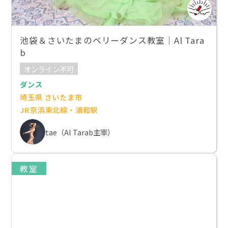
池袋＆さいたまのベリーダンス教室｜Al Tara
b
オンライン不可
ダンス
埼玉県 さいたま市
JR京浜東北線・浦和駅
tae（Al Tarab主宰）
教室