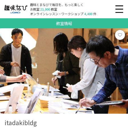
趣味とまなびで毎日を、もっと楽しく
お教室
21,000
教室
オンラインレッスン・ワークショップ
4,400
件
教室情報
itadakibldg