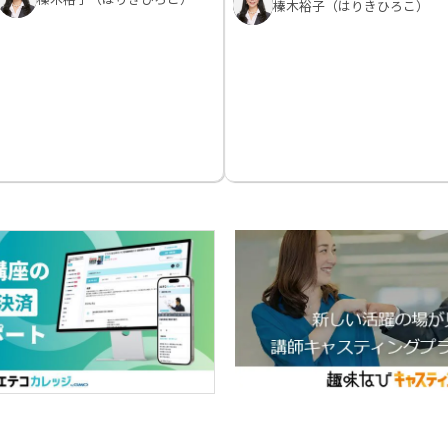
榛木裕子（はりきひろこ）