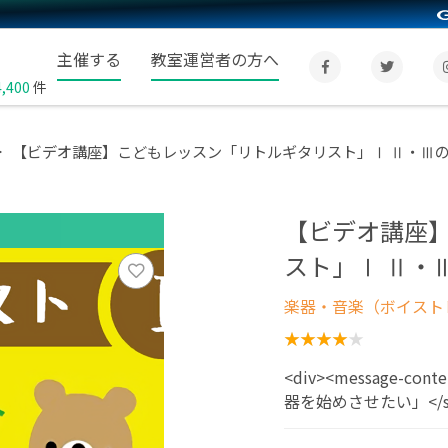
主催する
教室運営者の方へ
4,400
件
【ビデオ講座】こどもレッスン「リトルギタリスト」Ⅰ Ⅱ・Ⅲ
【ビデオ講座
スト」Ⅰ Ⅱ・
楽器・音楽（ボイスト
<div><message-co
器を始めさせたい」</stro