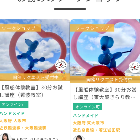
ワークショップ
ワークショップ
開催リクエスト受付中
開催リクエスト受付中
【風船体験教室】30分お試
【風船体験教室】30分お試
し講座（難波教室）
し講座（東大阪きらり教
室）
オンライン可
オンライン可
ハンドメイド
ハンドメイド
大阪府 大阪市
大阪府 東大阪市
近鉄難波線・大阪難波駅
近鉄奈良線・若江岩田駅
榛木裕子（はりきひろこ）