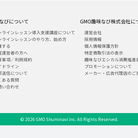
なびについて
GMO趣味なび株式会社に
ンラインレッスン導入支援講座について
運営会社
ンラインレッスンのやり方、始め方
採用情報
催する
個人情報保護方針
室運営者の方へ
特定商取引法の表示
責事項／利用規約
趣味なびエシカル消費推進
イドライン
プロモーションについて
部送信について
メーカー・広告代理店のご
くある質問
問い合わせ
© 2026 GMO Shuminavi Inc. All Rights Reserved.