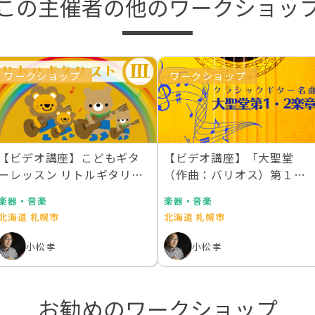
この主催者の他のワークショッ
ワークショップ
ワークショップ
【ビデオ講座】こどもギタ
【ビデオ講座】「大聖堂
ーレッスン リトルギタリス
（作曲：バリオス）第１・
トⅢ（完結編） 月…
２楽章」コンプリートマ…
楽器・音楽
楽器・音楽
北海道 札幌市
北海道 札幌市
小松 孝
小松 孝
お勧めのワークショップ