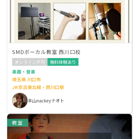
SMDボーカル教室 西川口校
オンライン不可
無料体験あり
楽器・音楽
埼玉県 川口市
JR京浜東北線・西川口駅
本山nackeyナオト
教室