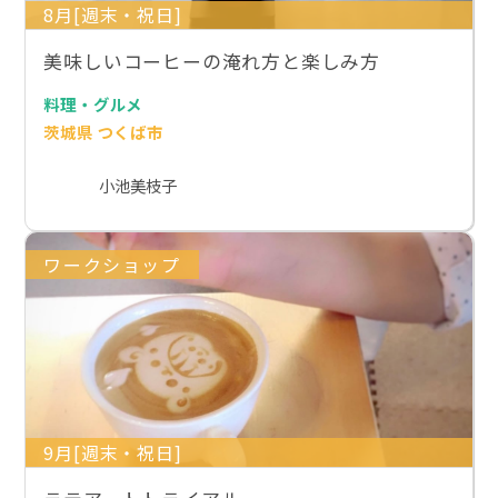
8月[週末・祝日]
美味しいコーヒーの淹れ方と楽しみ方
料理・グルメ
茨城県 つくば市
小池美枝子
ワークショップ
9月[週末・祝日]